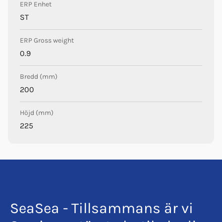
ERP Enhet
ST
ERP Gross weight
0.9
Bredd (mm)
200
Höjd (mm)
225
SeaSea - Tillsammans är vi