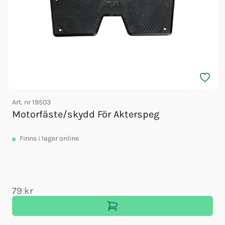
Art. nr
19503
A
Motorfäste/skydd För Akterspeg
Finns
i lager online
79 kr