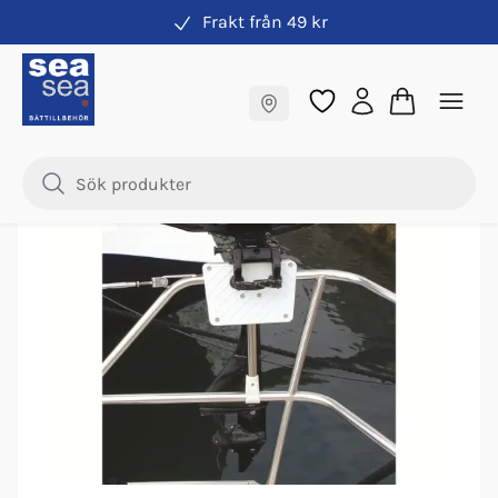
Frakt från 49 kr
Motorfästen
Fraktfritt till butik
Samma pris online & i butik