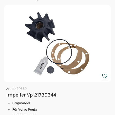
Art. nr
20552
A
Impeller Vp 21730344
Originaldel
För Volvo Penta