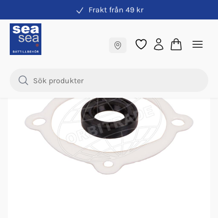
Frakt från 49 kr
Impeller & vattenpump
Fraktfritt till butik
Samma pris online & i butik