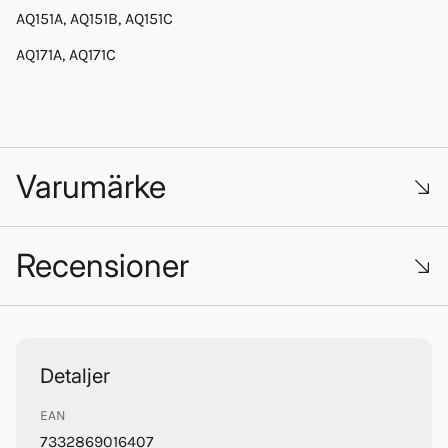
AQ151A, AQ151B, AQ151C
AQ171A, AQ171C
Varumärke
Recensioner
Orbitrade
Trustpilot
Detaljer
EAN
7332869016407