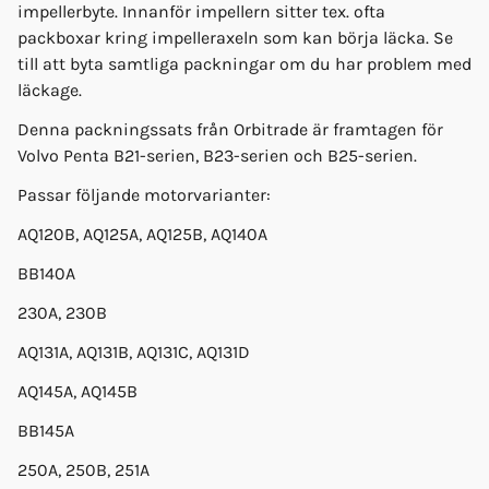
impellerbyte. Innanför impellern sitter tex. ofta
packboxar kring impelleraxeln som kan börja läcka. Se
till att byta samtliga packningar om du har problem med
läckage.
Denna packningssats från Orbitrade är framtagen för
Volvo Penta B21-serien, B23-serien och B25-serien.
Passar följande motorvarianter:
AQ120B, AQ125A, AQ125B, AQ140A
BB140A
230A, 230B
AQ131A, AQ131B, AQ131C, AQ131D
AQ145A, AQ145B
BB145A
250A, 250B, 251A