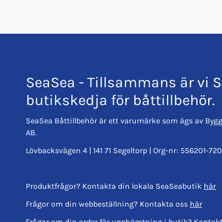
SeaSea - Tillsammans är vi S
butikskedja för båttillbehör.
SeaSea Båttillbehör är ett varumärke som ägs av Bygg
AB.
Lövbacksvägen 4 | 141 71 Segeltorp | Org-nr: 556201-720
Produktfrågor? Kontakta din lokala SeaSeabutik
här
Frågor om din webbeställning? Kontakta oss
här
Frågor om din order för upphämtning i butik? Kontak