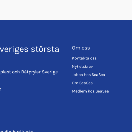
veriges största
Om oss
Kontakta oss
Nyhetsbrev
plast och Båtprylar Sverige
Jobba hos SeaSea
Om SeaSea
1
Medlem hos SeaSea
ta din butik
här