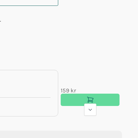
r
159 kr
95 kr