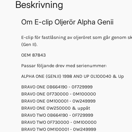
Beskrivning
Om
E-clip Oljerör Alpha Genii
E-clip för fastlåsning av oljeröret som går genom s
(Gen II).
OEM 87843
Passar följande drev med serienummer:
ALPHA ONE (GEN.II) 1998 AND UP 0L100040 & Up
BRAVO ONE 0B664190 - 0F729999
BRAVO ONE 0F730000 - 0M100000
BRAVO ONE 0M100001 - 0W249999
BRAVO ONE 0W250000 & uppåt
BRAVO TWO 0B664190 - 0F729999
BRAVO TWO 0F730000 - 0M100000
BRAVO TWO 0M100001 - 0W249999