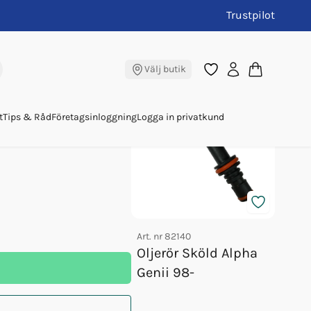
Trustpilot
i
Andra köpte även
Välj butik
843
t
Tips & Råd
Företagsinloggning
Logga in privatkund
Art. nr
82140
Art. nr
Oljerör Sköld Alpha
Snab
Genii 98-
Flas