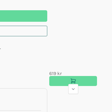
r
619 kr
199 k