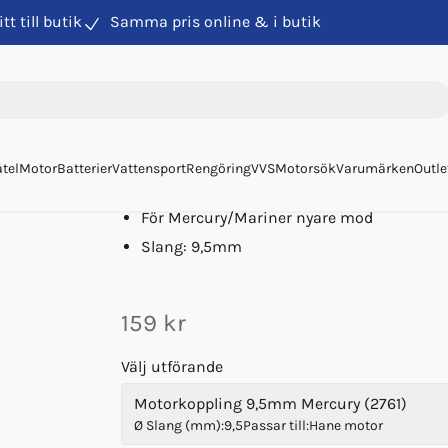
itt till butik
Samma pris online & i butik
stem
Kopplingar
Motorkoppling 9,5mm Mercury
Motorkoppling 9,5mm M
Art. nr
2761
Scepter Marine
/
Tillverkarens art. nr.
05791
tel
Motor
Batterier
Vattensport
Rengöring
VVS
Motorsök
Varumärken
Outle
Motorkoppling
För Mercury/Mariner nyare mod
Slang: 9,5mm
159 kr
Välj utförande
Motorkoppling 9,5mm Mercury (2761)
Ø Slang (mm)
:
9,5
Passar till
:
Hane motor