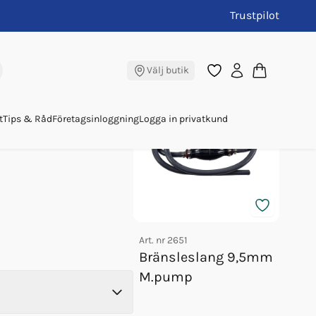
Trustpilot
ercury
Andra köpte även
Välj butik
t
Tips & Råd
Företagsinloggning
Logga in privatkund
Art. nr
2651
Art. nr
Bränsleslang 9,5mm
Tank
M.pump
Omc