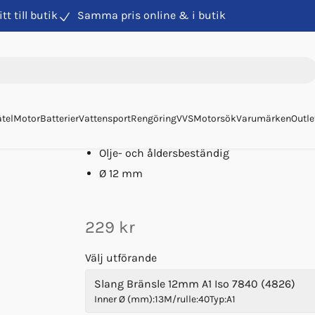
itt till butik
Samma pris online & i butik
stem
Bränsleslang
Slang Bränsle 12mm A1 Iso 7840
Slang Bränsle 12mm A1 
Art. nr
4826
Hoses Technology
tel
Motor
Batterier
Vattensport
Rengöring
VVS
Motorsök
Varumärken
Outle
Antistatiskt nitrilgummi
Olje- och åldersbeständig
Ø 12 mm
229 kr
Välj utförande
Slang Bränsle 12mm A1 Iso 7840 (4826)
Inner Ø (mm)
:
13
M/rulle
:
40
Typ
:
A1