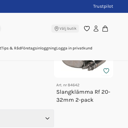
Trustpilot
Iso 7840
Andra köpte även
Välj butik
t
Tips & Råd
Företagsinloggning
Logga in privatkund
Art. nr
84642
Slangklämma Rf 20-
Art. nr
32mm 2-pack
Slan
A1 I