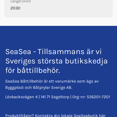
Längd (mm)
2030
Ingår pump?
Ja, pump ingår. Den har fjäderbelastad ventil och dubbla
backventiler.
Ingår kopplingar och
slangklämmor?
SeaSea - Tillsammans är vi
Sveriges största butikskedja
Ja, satsen levereras med monterade kopplingar och
rostfria slangklämmor.
för båttillbehör.
SeaSea Båttillbehör är ett varumärke som ägs av
Byggplast och Båtprylar Sverige AB.
Lövbacksvägen 4 | 141 71 Segeltorp | Org-nr: 556201-7201
Produktfrågor? Kontakta din lokala SeaSeabutik
här