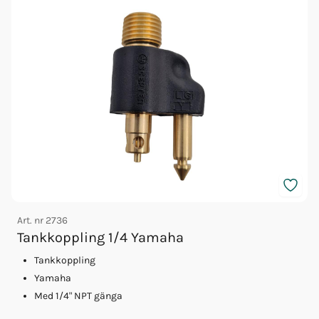
Art. nr
2736
A
Tankkoppling 1/4 Yamaha
Tankkoppling
Yamaha
Med 1/4" NPT gänga