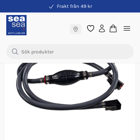
Frakt från 49 kr
Bränsleslang
Fraktfritt till butik
Samma pris online & i butik