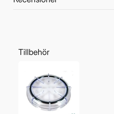
Vetus
Trustpilot
Tillbehör