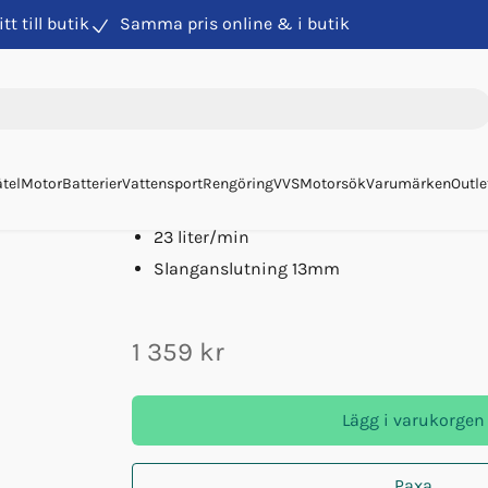
itt till butik
Samma pris online & i butik
em
Sjövattenfilter Vetus 140/13mm
Sjövattenfilter Vetus 14
Art. nr
94920
Vetus
/
Tillverkarens art. nr.
FTR140/13
tel
Motor
Batterier
Vattensport
Rengöring
VVS
Motorsök
Varumärken
Outle
Vetus sjövattenfilter
23 liter/min
Slanganslutning 13mm
1 359 kr
Lägg i varukorgen
Paxa