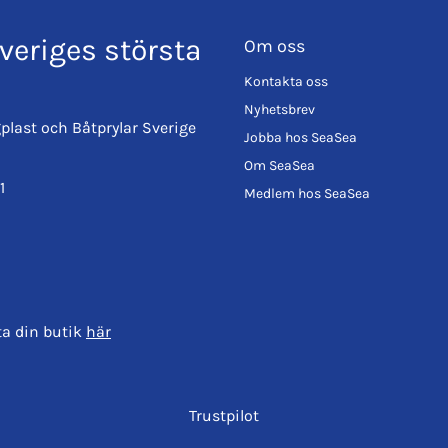
veriges största
Om oss
Kontakta oss
Nyhetsbrev
plast och Båtprylar Sverige
Jobba hos SeaSea
Om SeaSea
1
Medlem hos SeaSea
ta din butik
här
Trustpilot