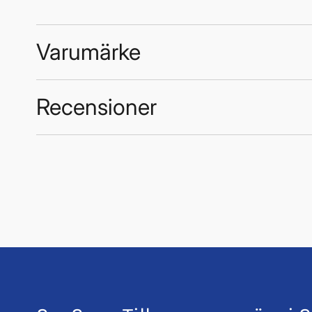
Varumärke
Recensioner
Anode Concept
Trustpilot