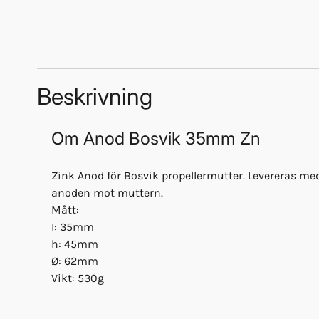
Beskrivning
Om
Anod Bosvik 35mm Zn
Zink Anod för Bosvik propellermutter. Levereras med
anoden mot muttern.
Mått:
I: 35mm
h: 45mm
Ø: 62mm
Vikt: 530g