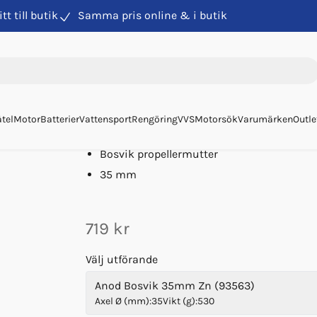
itt till butik
Samma pris online & i butik
Zinkanoder
Anod Bosvik 35mm Zn
Anod Bosvik 35mm Zn
Art. nr
93563
Anode Concept
tel
Motor
Batterier
Vattensport
Rengöring
VVS
Motorsök
Varumärken
Outle
Zink
Bosvik propellermutter
35 mm
719 kr
Välj utförande
Anod Bosvik 35mm Zn (93563)
Axel Ø (mm)
:
35
Vikt (g)
:
530