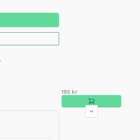
r
195 kr
209 