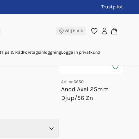
Trustpilot
Andra köpte även
Välj butik
t
Tips & Råd
Företagsinloggning
Logga in privatkund
Art. nr
6650
Anod Axel 25mm
Djup/56 Zn
Art. nr
Anod