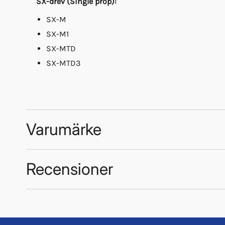
SX-drev (Single prop):
SX-M
SX-M1
SX-MTD
SX-MTD3
Varumärke
Recensioner
Trustpilot