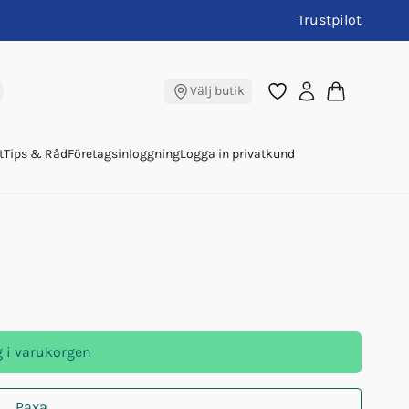
Trustpilot
 Mg
Välj butik
t
Tips & Råd
Företagsinloggning
Logga in privatkund
 i varukorgen
Paxa