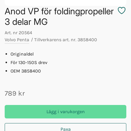
Anod VP för foldingpropeller
3 delar MG
Art. nr
20564
Volvo Penta
/
Tillverkarens art. nr.
3858400
Originaldel
För 130-150S drev
OEM 3858400
789 kr
Lägg i varukorgen
Paxa