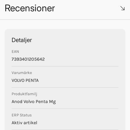
Recensioner
Volvo Penta
Trustpilot
Detaljer
EAN
7393401205642
Varumärke
VOLVO PENTA
Produktfamilj
Anod Volvo Penta Mg
ERP Status
Aktiv artikel