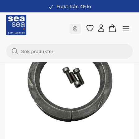
Frakt från 49 kr
Anoder Volvo Penta
Fraktfritt till butik
Nyhet
Samma pris online & i butik