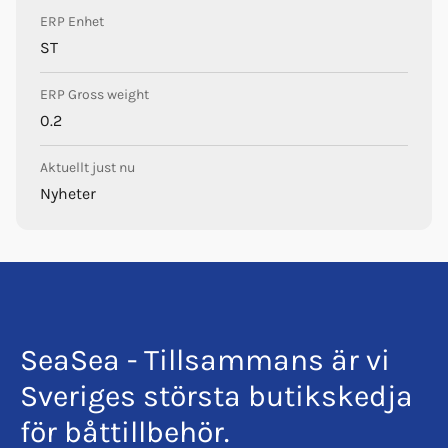
ERP Enhet
ST
ERP Gross weight
0.2
Aktuellt just nu
Nyheter
SeaSea - Tillsammans är vi
Sveriges största butikskedja
för båttillbehör.