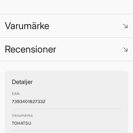
Varumärke
Recensioner
Tohatsu
Trustpilot
Detaljer
EAN
7393401827332
Varumärke
TOHATSU