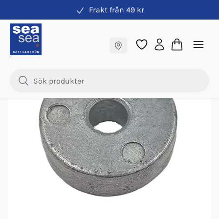
Frakt från 49 kr
Anoder Tohatsu
Fraktfritt till butik
Nyhet
Samma pris online & i butik