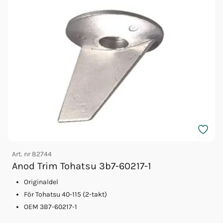
Art. nr
82744
A
Anod Trim Tohatsu 3b7-60217-1
Originaldel
För Tohatsu 40-115 (2-takt)
OEM 3B7-60217-1