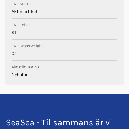
ERP Status
Aktiv artikel
ERP Enhet
ST
ERP Gross weight
0.1
Aktuellt just nu
Nyheter
SeaSea - Tillsammans är vi