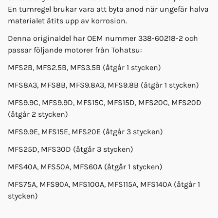
En tumregel brukar vara att byta anod när ungefär halva
materialet ätits upp av korrosion.
Denna originaldel har OEM nummer 338-60218-2 och
passar följande motorer från Tohatsu:
MFS2B, MFS2.5B, MFS3.5B (åtgår 1 stycken)
MFS8A3, MFS8B, MFS9.8A3, MFS9.8B (åtgår 1 stycken)
MFS9.9C, MFS9.9D, MFS15C, MFS15D, MFS20C, MFS20D
(åtgår 2 stycken)
MFS9.9E, MFS15E, MFS20E (åtgår 3 stycken)
MFS25D, MFS30D (åtgår 3 stycken)
MFS40A, MFS50A, MFS60A (åtgår 1 stycken)
MFS75A, MFS90A, MFS100A, MFS115A, MFS140A (åtgår 1
stycken)