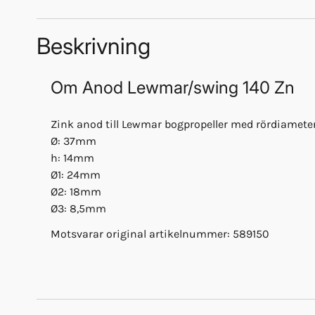
Beskrivning
Om
Anod Lewmar/swing 140 Zn
Zink anod till Lewmar bogpropeller med rördiamet
Ø: 37mm
h: 14mm
Ø1: 24mm
Ø2: 18mm
Ø3: 8,5mm
Motsvarar original artikelnummer: 589150