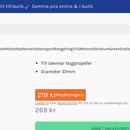
itt till butik
Samma pris online & i butik
noder Bogpropellrar
Anod Lewmar/swing 140 Zn
Anod Lewmar/swing 140
Art. nr
93588
Anode Concept
tel
Motor
Batterier
Vattensport
Rengöring
VVS
Motorsök
Varumärken
Outle
Zink
Till Lewmar bogpropeller
Diameter 37mm
219 kr
Medlemspris
Logga in
eller
skapa konto
för att ta del av medlemspriset.
269 kr
Lägg i varukorgen