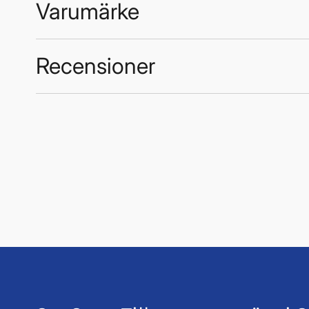
Varumärke
Recensioner
Anode Concept
Trustpilot