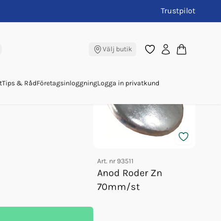
Trustpilot
 Zn
Andra köpte även
Välj butik
t
Tips & Råd
Företagsinloggning
Logga in privatkund
Art. nr
93511
Art. nr
Anod Roder Zn
Anod
70mm/st
2003