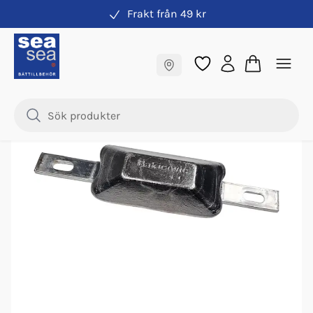
Frakt från 49 kr
Aluminiumanoder
Fraktfritt till butik
Samma pris online & i butik