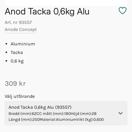
Anod Tacka 0,6kg Alu
Art. nr
93557
Anode Concept
Aluminium
Tacka
0,6 kg
309 kr
Välj utförande
Anod Tacka 0,6kg Alu (93557)
Bredd (mm)
:
62
CC mått (mm)
:
180
Höjd (mm)
:
28
Längd (mm)
:
250
Material
:
Aluminium
Vikt (kg)
:
0,600