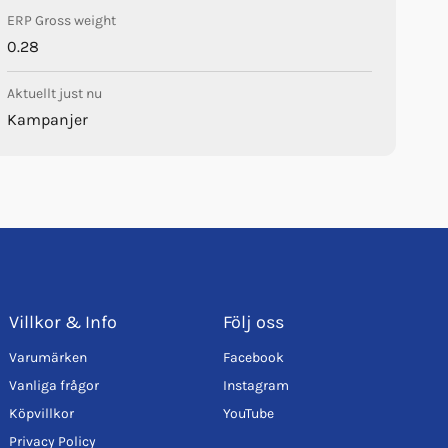
ERP Gross weight
0.28
Aktuellt just nu
Kampanjer
Villkor & Info
Följ oss
Varumärken
Facebook
Vanliga frågor
Instagram
Köpvillkor
YouTube
Privacy Policy