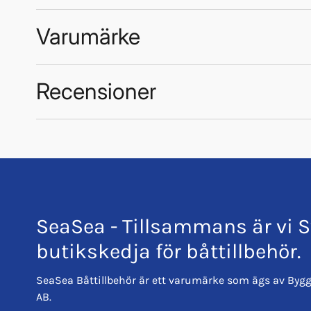
Varumärke
Recensioner
Anode Concept
Trustpilot
SeaSea - Tillsammans är vi S
butikskedja för båttillbehör.
SeaSea Båttillbehör är ett varumärke som ägs av Bygg
AB.