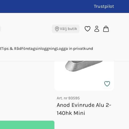
Trustpilot
00hk Bar
Andra köpte även
Välj butik
t
Tips & Råd
Företagsinloggning
Logga in privatkund
Art. nr
93595
Art. nr
Anod Evinrude Alu 2-
Anod
140hk Mini
50-2