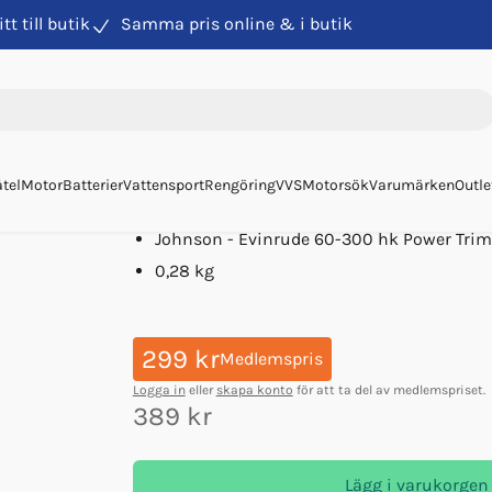
itt till butik
Samma pris online & i butik
Aluminiumanoder
Anod Evinrude Alu 60-300hk Bar
Anod Evinrude Alu 60-3
Art. nr
93596
Anode Concept
tel
Motor
Batterier
Vattensport
Rengöring
VVS
Motorsök
Varumärken
Outle
Aluminium
Johnson - Evinrude 60-300 hk Power Trim
0,28 kg
299 kr
Medlemspris
Logga in
eller
skapa konto
för att ta del av medlemspriset.
389 kr
Lägg i varukorgen