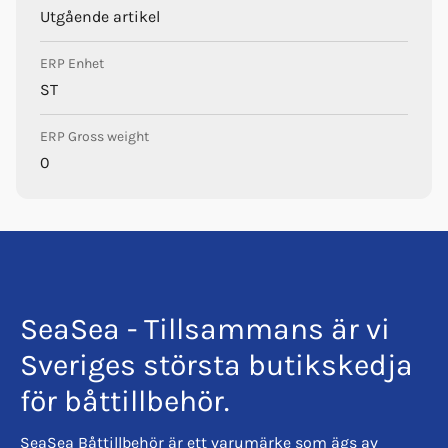
Utgående artikel
ERP Enhet
ST
ERP Gross weight
0
SeaSea - Tillsammans är vi
Sveriges största butikskedja
för båttillbehör.
SeaSea Båttillbehör är ett varumärke som ägs av