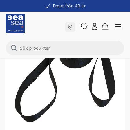
Frakt från 49 kr
Band & spännband
Fraktfritt till butik
Samma pris online & i butik