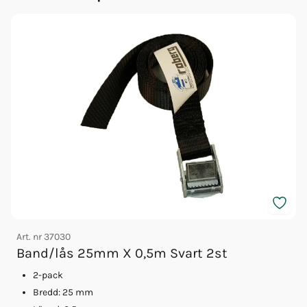
Art. nr
37030
A
Band/lås 25mm X 0,5m Svart 2st
2-pack
Bredd: 25 mm