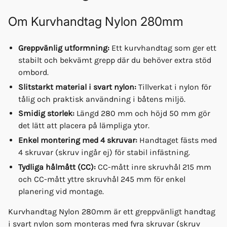
Om
Kurvhandtag Nylon 280mm
Greppvänlig utformning:
Ett kurvhandtag som ger ett
stabilt och bekvämt grepp där du behöver extra stöd
ombord.
Slitstarkt material i svart nylon:
Tillverkat i nylon för
tålig och praktisk användning i båtens miljö.
Smidig storlek:
Längd 280 mm och höjd 50 mm gör
det lätt att placera på lämpliga ytor.
Enkel montering med 4 skruvar:
Handtaget fästs med
4 skruvar (skruv ingår ej) för stabil infästning.
Tydliga hålmått (CC):
CC-mått inre skruvhål 215 mm
och CC-mått yttre skruvhål 245 mm för enkel
planering vid montage.
Kurvhandtag Nylon 280mm är ett greppvänligt handtag
i svart nylon som monteras med fyra skruvar (skruv