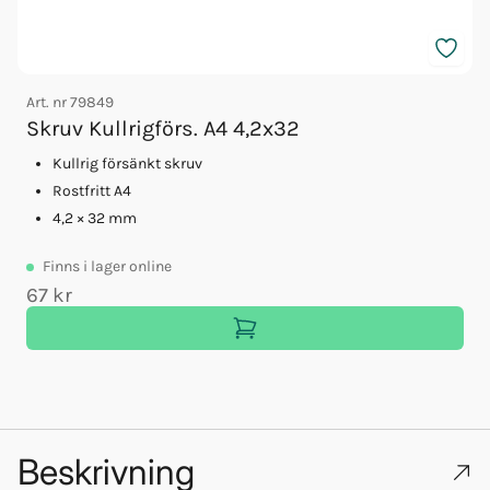
Art. nr
79849
A
Skruv Kullrigförs. A4 4,2x32
Kullrig försänkt skruv
Rostfritt A4
4,2 × 32 mm
Finns
i lager online
67 kr
3
Beskrivning