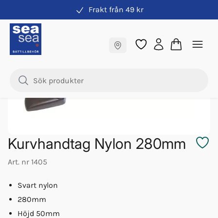
Frakt från 49 kr
Handtag, fotsteg & grabbräcken
Fraktfritt till butik
Samma pris online & i butik
Kurvhandtag Nylon 280mm
Art. nr
1405
Svart nylon
280mm
Höjd 50mm