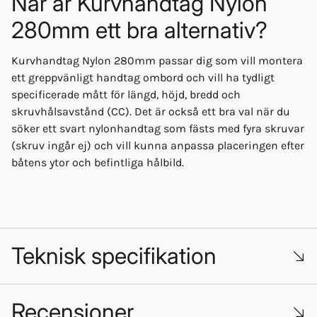
När är Kurvhandtag Nylon
280mm ett bra alternativ?
Kurvhandtag Nylon 280mm passar dig som vill montera
ett greppvänligt handtag ombord och vill ha tydligt
specificerade mått för längd, höjd, bredd och
skruvhålsavstånd (CC). Det är också ett bra val när du
söker ett svart nylonhandtag som fästs med fyra skruvar
(skruv ingår ej) och vill kunna anpassa placeringen efter
båtens ytor och befintliga hålbild.
Teknisk specifikation
Recensioner
Material: Svart nylon