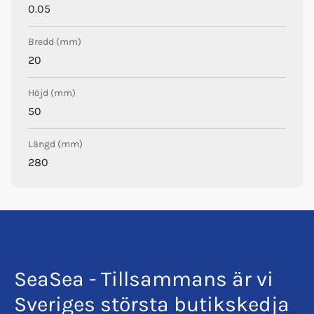
0.05
skruvhål är 245 mm.
Bredd (mm)
Hur stora är handtagets övriga
20
mått?
Höjd (mm)
Höjden är 50 mm och bredden är 22 mm.
50
Längd (mm)
280
SeaSea - Tillsammans är vi
Sveriges största butikskedja