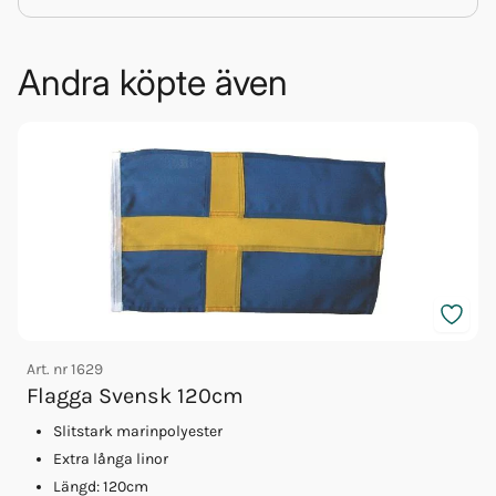
Andra köpte även
Art. nr
1629
A
Flagga Svensk 120cm
Slitstark marinpolyester
Extra långa linor
Längd: 120cm