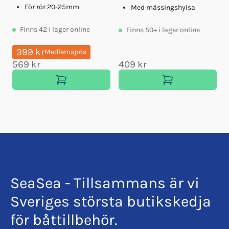
För rör 20-25mm
Med mässingshylsa
Finns
42
i lager online
Finns
50+
i lager online
399 kr
Medlemspris
569 kr
409 kr
SeaSea - Tillsammans är vi
Sveriges största butikskedja
för båttillbehör.