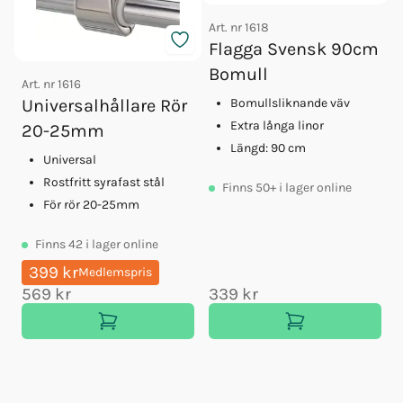
Art. nr
1618
Flagga Svensk 90cm
Bomull
Art. nr
1616
A
Bomullsliknande väv
Universalhållare Rör
Extra långa linor
20-25mm
Längd: 90 cm
Universal
Rostfritt syrafast stål
Finns
50+
i lager online
För rör 20-25mm
Finns
42
i lager online
399 kr
Medlemspris
569 kr
339 kr