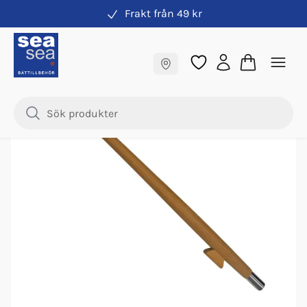
Frakt från 49 kr
Flaggor & flaggstänger
Fraktfritt till butik
Samma pris online & i butik