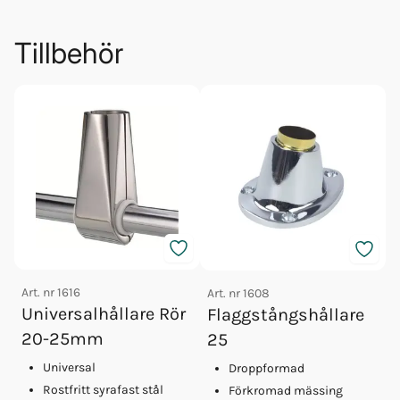
Tillbehör
Art. nr
1616
Art. nr
1608
A
Universalhållare Rör
Flaggstångshållare
20-25mm
25
Universal
Droppformad
Rostfritt syrafast stål
Förkromad mässing