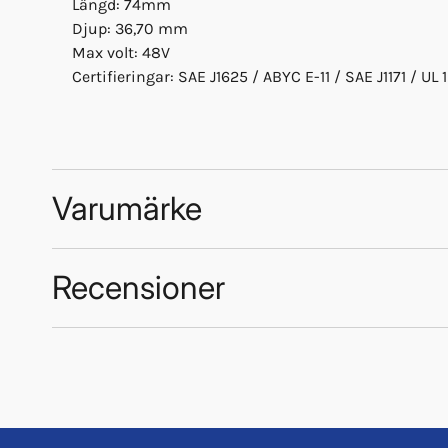
Längd: 74mm
Djup: 36,70 mm
Max volt: 48V
Certifieringar: SAE J1625 / ABYC E-11 / SAE J1171 / U
Varumärke
Recensioner
Trustpilot
Pro Supply