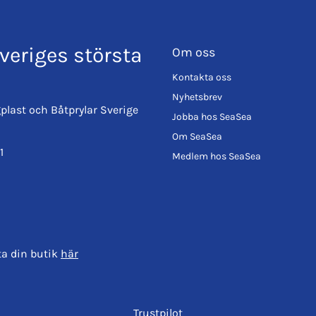
veriges största
Om oss
Kontakta oss
Nyhetsbrev
plast och Båtprylar Sverige
Jobba hos SeaSea
Om SeaSea
1
Medlem hos SeaSea
ta din butik
här
Trustpilot