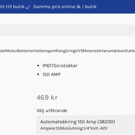
itt till butik
Samma pris online & i butik
ringar
Automatsäkring 150 Amp
Automatsäkring 150 Am
Art. nr
38230
Pro Supply
tel
Motor
Batterier
Vattensport
Rengöring
VVS
Motorsök
Varumärken
Outle
Enkel återställning
IP67/Gnistsäker
150 AMP
469 kr
Välj utförande
Automatsäkring 150 Amp (38230)
Ampere
:
150
Anslutning
:
1/4"
Volt
:
-42V