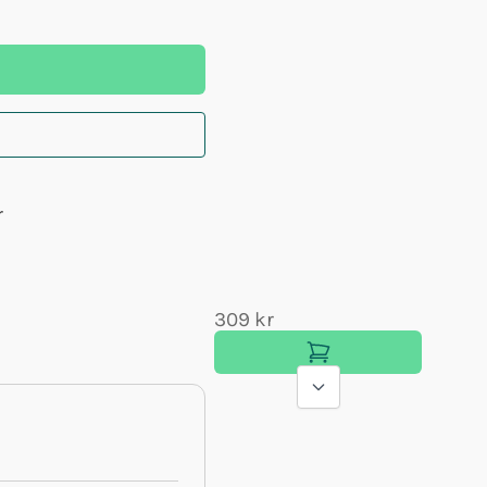
r
309 kr
259 