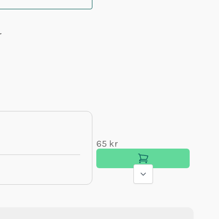
r
65 kr
42 kr