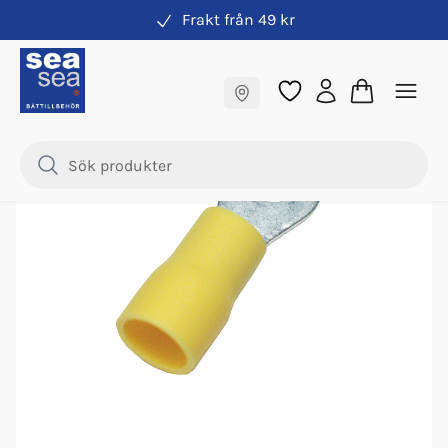
Frakt från 49 kr
Kabelskor
Fraktfritt till butik
Nyhet
Samma pris online & i butik