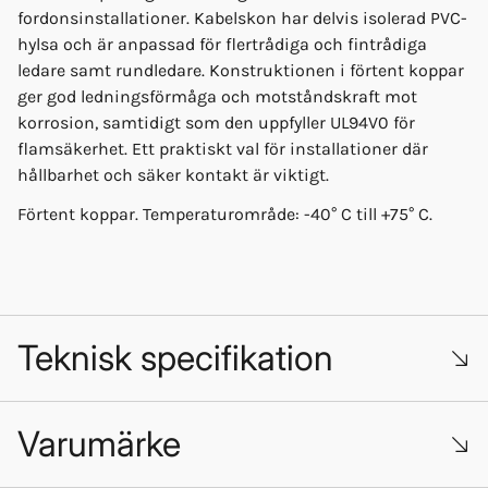
fordonsinstallationer. Kabelskon har delvis isolerad PVC-
hylsa och är anpassad för flertrådiga och fintrådiga
ledare samt rundledare. Konstruktionen i förtent koppar
ger god ledningsförmåga och motståndskraft mot
korrosion, samtidigt som den uppfyller UL94V0 för
flamsäkerhet. Ett praktiskt val för installationer där
hållbarhet och säker kontakt är viktigt.
Förtent koppar. Temperaturområde: -40° C till +75° C.
Teknisk specifikation
Varumärke
Färg: Gul
Typ: Ringkabelsko M5