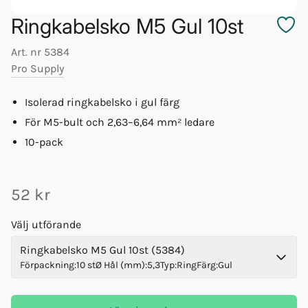
Ringkabelsko M5 Gul 10st
Art. nr
5384
Pro Supply
Isolerad ringkabelsko i gul färg
För M5-bult och 2,63–6,64 mm² ledare
10-pack
52 kr
Välj utförande
Ringkabelsko M5 Gul 10st (5384)
Förpackning
:
10 st
Ø Hål (mm)
:
5,3
Typ
:
Ring
Färg
:
Gul