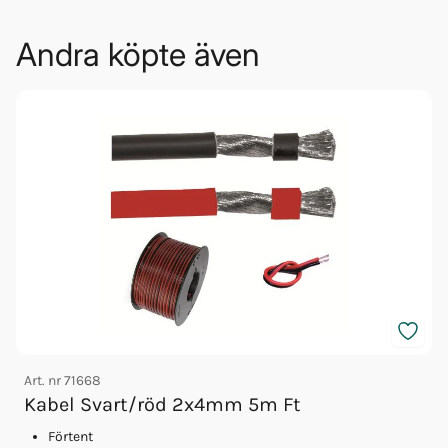
Andra köpte även
Art. nr
71668
Kabel Svart/röd 2x4mm 5m Ft
A
Förtent