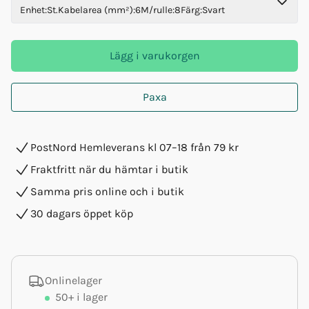
Enhet
:
St.
Kabelarea (mm²)
:
6
M/rulle
:
8
Färg
:
Svart
Lägg i varukorgen
Paxa
PostNord Hemleverans kl 07–18 från 79 kr
Fraktfritt när du hämtar i butik
Samma pris online och i butik
30 dagars öppet köp
Onlinelager
50+
i lager