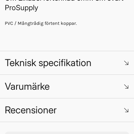
ProSupply
PVC / Mångtrådig förtent koppar.
Teknisk specifikation
Varumärke
Driftspänning: 60 volt.
Recensioner
Trustpilot