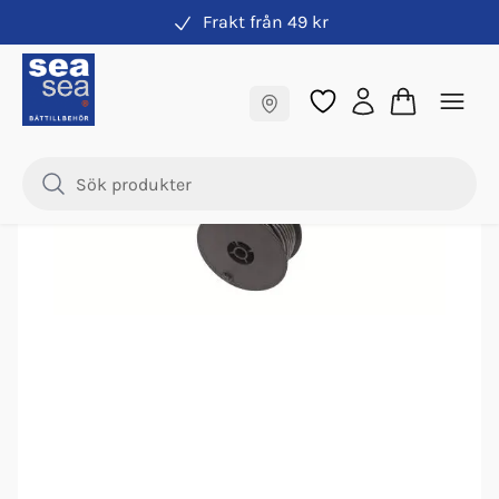
Frakt från 49 kr
Elkabel
Fraktfritt till butik
Samma pris online & i butik