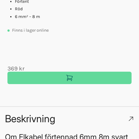
Förtent
Röd
A
6 mm² – 8 m
Finns
i lager online
369 kr
Beskrivning
Om
Elkabel förtennad 6mm 8m svart