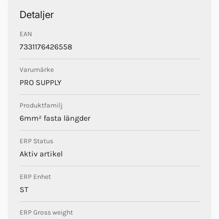
Detaljer
EAN
Pro Supply
7331176426558
Varumärke
PRO SUPPLY
Produktfamilj
6mm² fasta längder
ERP Status
Aktiv artikel
ERP Enhet
ST
ERP Gross weight