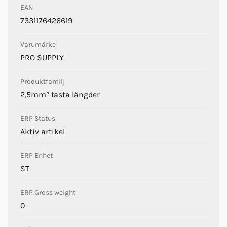
EAN
Pro Supply
7331176426619
Varumärke
PRO SUPPLY
Produktfamilj
2,5mm² fasta längder
ERP Status
Aktiv artikel
ERP Enhet
ST
ERP Gross weight
0