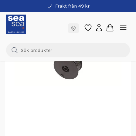
Frakt från 49 kr
Elkabel
Fraktfritt till butik
Nyhet
Samma pris online & i butik