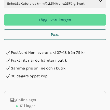
Enhet
:
St.
Kabelarea (mm²)
:
2.5
M/rulle
:
25
Färg
:
Svart
Lägg i varukorgen
Paxa
PostNord Hemleverans kl 07–18 från 79 kr
Fraktfritt när du hämtar i butik
Samma pris online och i butik
30 dagars öppet köp
Onlinelager
17
i lager