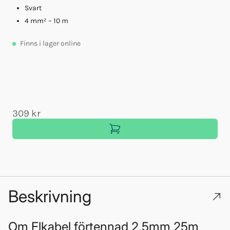
Svart
4 mm² – 10 m
A
Finns
i lager online
309 kr
Beskrivning
Om
Elkabel förtennad 2,5mm 25m