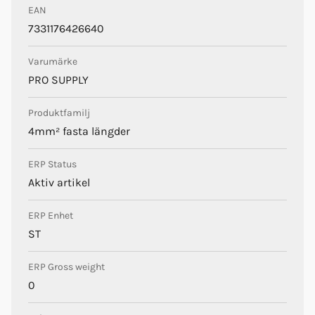
EAN
Pro Supply
7331176426640
Varumärke
PRO SUPPLY
Produktfamilj
4mm² fasta längder
ERP Status
Aktiv artikel
ERP Enhet
ST
ERP Gross weight
0