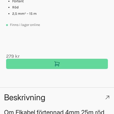
Förtent
Röd
A
2,5 mm² – 15 m
Finns
i lager online
279 kr
Beskrivning
Om
Elkabel förtennad 4mm 25m röd