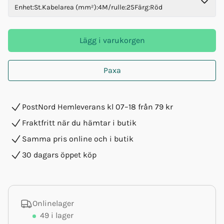
Enhet
:
St.
Kabelarea (mm²)
:
4
M/rulle
:
25
Färg
:
Röd
Lägg i varukorgen
Paxa
PostNord Hemleverans kl 07–18 från 79 kr
Fraktfritt när du hämtar i butik
Samma pris online och i butik
30 dagars öppet köp
Onlinelager
49
i lager