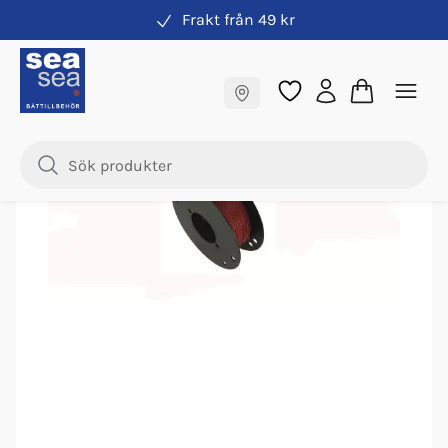
Frakt från 49 kr
Elkabel
Fraktfritt till butik
Nyhet
Samma pris online & i butik