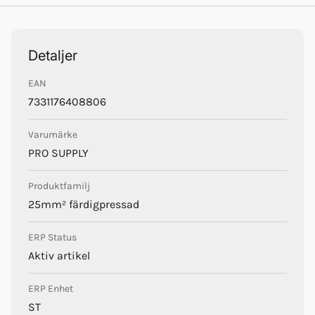
Trustpilot
Detaljer
EAN
Pro Supply
7331176408806
Varumärke
PRO SUPPLY
Produktfamilj
25mm² färdigpressad
ERP Status
Aktiv artikel
ERP Enhet
ST