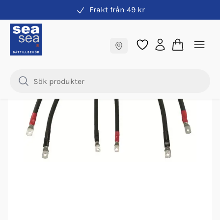
Frakt från 49 kr
Elkabel
Fraktfritt till butik
Samma pris online & i butik