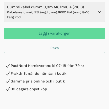
Gummikabel 25mm 0,8m M8/m10 + (71613)
Kabelarea (mm²)
:
25
Längd (mm)
:
800
Ø Hål (mm)
:
8+10
Färg
:
Röd
Lägg i varukorgen
Paxa
PostNord Hemleverans kl 07–18 från 79 kr
Fraktfritt när du hämtar i butik
Samma pris online och i butik
30 dagars öppet köp