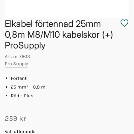
Elkabel förtennad 25mm
0,8m M8/M10 kabelskor (+)
ProSupply
Art. nr
71613
Pro Supply
Förtent
25 mm² – 0,8 m
Röd – Plus
259 kr
Välj utförande