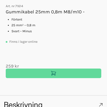
Art. nr
71614
A
Gummikabel 25mm 0,8m M8/m10 -
Förtent
25 mm² – 0,8 m
Svart – Minus
Finns
i lager online
259 kr
Beskrivning