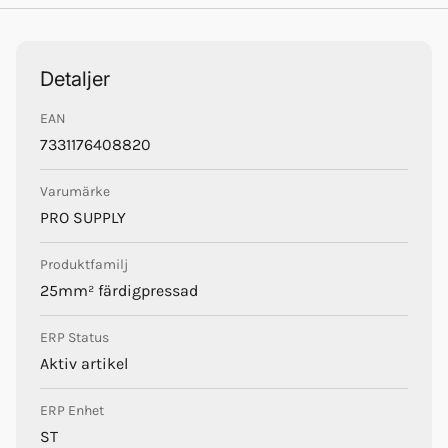
Trustpilot
Detaljer
EAN
Pro Supply
7331176408820
Varumärke
PRO SUPPLY
Produktfamilj
25mm² färdigpressad
ERP Status
Aktiv artikel
ERP Enhet
ST