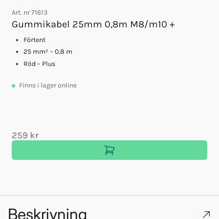
Art. nr
71613
Gummikabel 25mm 0,8m M8/m10 +
Förtent
A
25 mm² – 0,8 m
Röd – Plus
Finns
i lager online
259 kr
Beskrivning