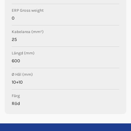
ERP Gross weight
0
Kabelarea (mm²)
25
Längd (mm)
600
Ø Hål (mm)
10+10
Färg
Röd