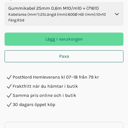
Gummikabel 25mm 0,6m M10/m10 + (71611)
Kabelarea (mm²)
:
25
Längd (mm)
:
600
Ø Hål (mm)
:
10+10
Färg
:
Röd
Lägg i varukorgen
Paxa
PostNord Hemleverans kl 07–18 från 79 kr
Fraktfritt när du hämtar i butik
Samma pris online och i butik
30 dagars öppet köp