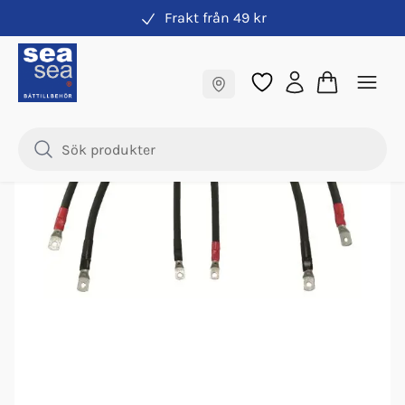
Frakt från 49 kr
Elkabel
Fraktfritt till butik
Samma pris online & i butik