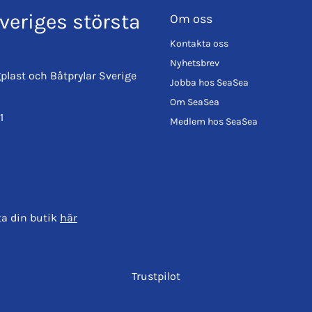
veriges största
Om oss
Kontakta oss
Nyhetsbrev
plast och Båtprylar Sverige
Jobba hos SeaSea
Om SeaSea
1
Medlem hos SeaSea
ta din butik
här
Trustpilot